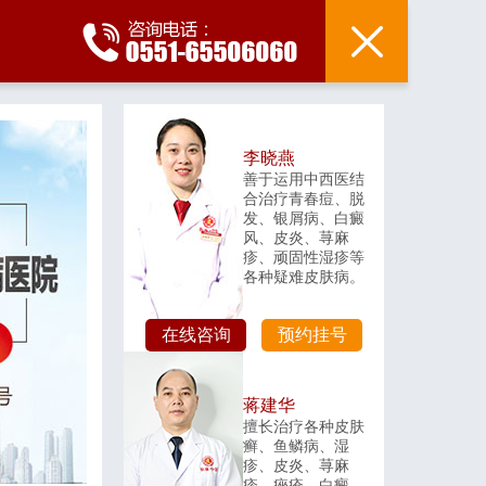
李晓燕
善于运用中西医结
合治疗青春痘、脱
发、银屑病、白癜
风、皮炎、荨麻
疹、顽固性湿疹等
各种疑难皮肤病。
在线咨询
预约挂号
蒋建华
擅长治疗各种皮肤
癣、鱼鳞病、湿
疹、皮炎、荨麻
疹、痤疮、白癜