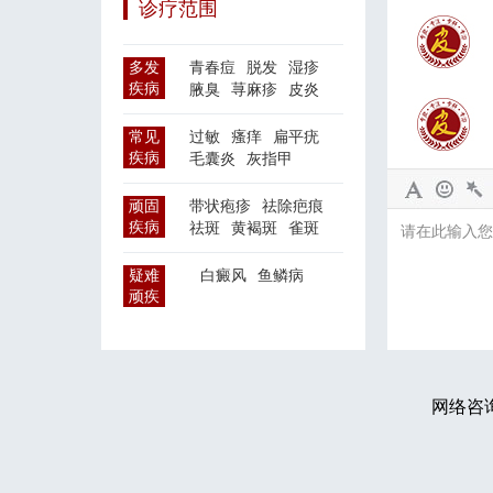
诊疗范围
多发
青春痘
脱发
湿疹
疾病
腋臭
荨麻疹
皮炎
常见
过敏
瘙痒
扁平疣
疾病
毛囊炎
灰指甲
顽固
带状疱疹
祛除疤痕
疾病
祛斑
黄褐斑
雀斑
疑难
白癜风
鱼鳞病
顽疾
网络咨